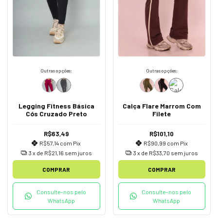
Outras opções:
Outras opções:
Legging Fitness Básica
Calça Flare Marrom Com
Cós Cruzado Preto
Filete
R$63,49
R$101,10
R$57,14
com
Pix
R$90,99
com
Pix
3
x de
R$21,16
sem juros
3
x de
R$33,70
sem juros
COMPRAR
COMPRAR
Consulte-nos pelo
Consulte-nos pelo
WhatsApp
WhatsApp