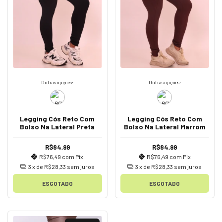
Outras opções:
Outras opções:
Legging Cós Reto Com
Legging Cós Reto Com
Bolso Na Lateral Preta
Bolso Na Lateral Marrom
R$84,99
R$84,99
R$76,49
com
Pix
R$76,49
com
Pix
3
x de
R$28,33
sem juros
3
x de
R$28,33
sem juros
ESGOTADO
ESGOTADO