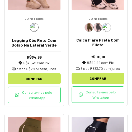
Outras opções:
Outras opções:
Calça Flare Preta Com
Legging Cós Reto Com
Filete
Bolso Na Lateral Verde
R$101,10
R$84,99
R$90,99
com
Pix
R$76,49
com
Pix
3
x de
R$33,70
sem juros
3
x de
R$28,33
sem juros
COMPRAR
COMPRAR
Consulte-nos pelo
Consulte-nos pelo
WhatsApp
WhatsApp