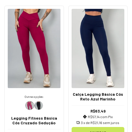
Calça Legging Básica Cós
Outras opções:
Reto Azul Marinho
R$63,49
R$57,14
com
Pix
Legging Fitness Básica
Cós Cruzado Sedução
3
x de
R$21,16
sem juros