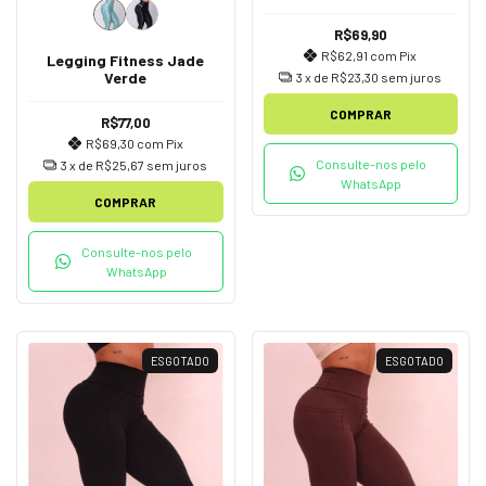
R$69,90
R$62,91
com
Pix
Legging Fitness Jade
Verde
3
x de
R$23,30
sem juros
COMPRAR
R$77,00
R$69,30
com
Pix
Consulte-nos pelo
3
x de
R$25,67
sem juros
WhatsApp
COMPRAR
Consulte-nos pelo
WhatsApp
ESGOTADO
ESGOTADO