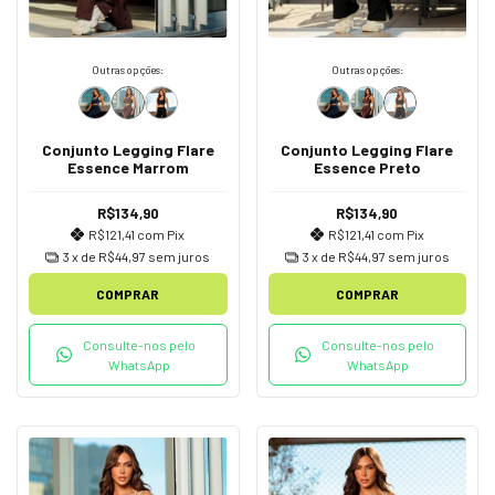
Outras opções:
Outras opções:
Conjunto Legging Flare
Conjunto Legging Flare
Essence Marrom
Essence Preto
R$134,90
R$134,90
R$121,41
com
Pix
R$121,41
com
Pix
3
x de
R$44,97
sem juros
3
x de
R$44,97
sem juros
COMPRAR
COMPRAR
Consulte-nos pelo
Consulte-nos pelo
WhatsApp
WhatsApp