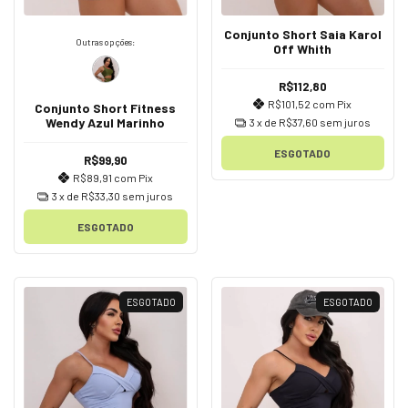
Conjunto Short Saia Karol
Outras opções:
Off Whith
R$112,80
R$101,52
com
Pix
Conjunto Short Fitness
Wendy Azul Marinho
3
x de
R$37,60
sem juros
ESGOTADO
R$99,90
R$89,91
com
Pix
3
x de
R$33,30
sem juros
ESGOTADO
ESGOTADO
ESGOTADO