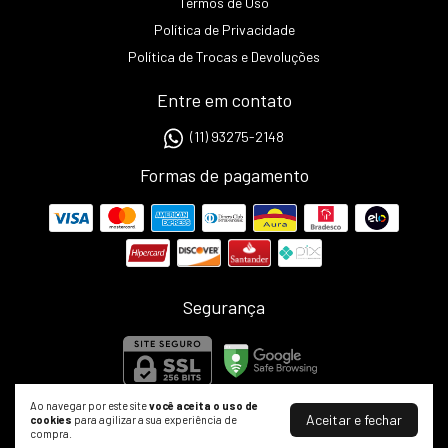
Termos de Uso
Política de Privacidade
Política de Trocas e Devoluções
Entre em contato
(11) 93275-2148
Formas de pagamento
Segurança
Ao navegar por este site
você aceita o uso de
Aceitar e fechar
cookies
para agilizar a sua experiência de
compra.