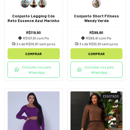
Conjunto Legging Cós
Conjunto Short Fitness
Reto Essence Azul Marinho
Wendy Verde
R$119,90
R$99,90
R$107,91
com
Pix
R$89,91
com
Pix
3
x de
R$39,97
sem juros
3
x de
R$33,30
sem juros
COMPRAR
COMPRAR
Consulte-nos pelo
Consulte-nos pelo
WhatsApp
WhatsApp
ESGOTADO