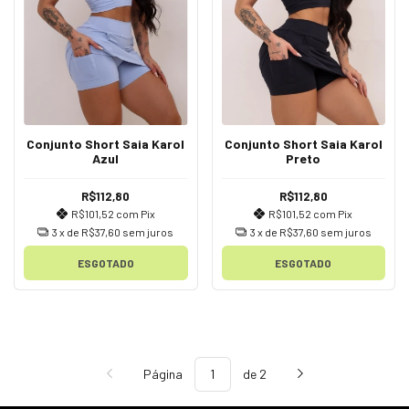
Conjunto Short Saia Karol
Conjunto Short Saia Karol
Azul
Preto
R$112,80
R$112,80
R$101,52
com
Pix
R$101,52
com
Pix
3
x de
R$37,60
sem juros
3
x de
R$37,60
sem juros
ESGOTADO
ESGOTADO
Página
de 2