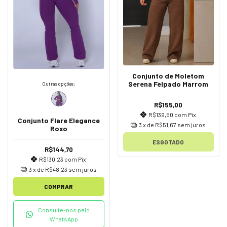
Conjunto de Moletom
Serena Felpado Marrom
Outras opções:
R$155,00
R$139,50
com
Pix
Conjunto Flare Elegance
3
x de
R$51,67
sem juros
Roxo
ESGOTADO
R$144,70
R$130,23
com
Pix
3
x de
R$48,23
sem juros
COMPRAR
Consulte-nos pelo
WhatsApp